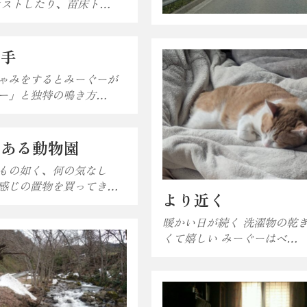
ンストしたり、苗床ト…
の手
ゃみをするとみーぐーが
ー」と独特の鳴き方…
のある動物園
もの如く、何の気なし
感じの置物を買ってき…
より近く
暖かい日が続く 洗濯物の乾
くて嬉しい みーぐーはベ…