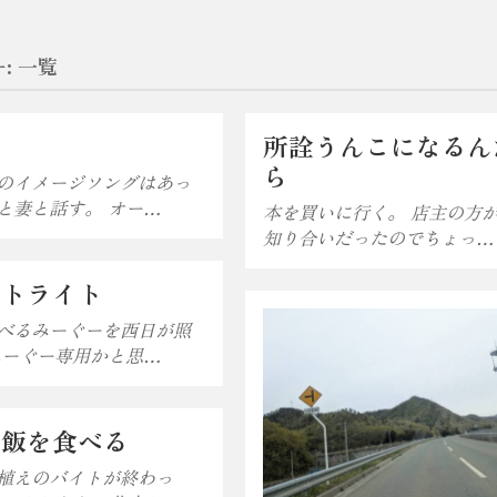
:
一覧
所詮うんこになるん
ら
のイメージソングはあっ
と妻と話す。 オー…
本を買いに行く。 店主の方
知り合いだったのでちょっ…
ットライト
べるみーぐーを西日が照
みーぐー専用かと思…
い飯を食べる
植えのバイトが終わっ