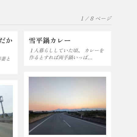
1 / 8 ページ
だか
雪平鍋カレー
１人暮らししていた頃、 カレーを
作るとすれば両手鍋いっぱ…
が妻と