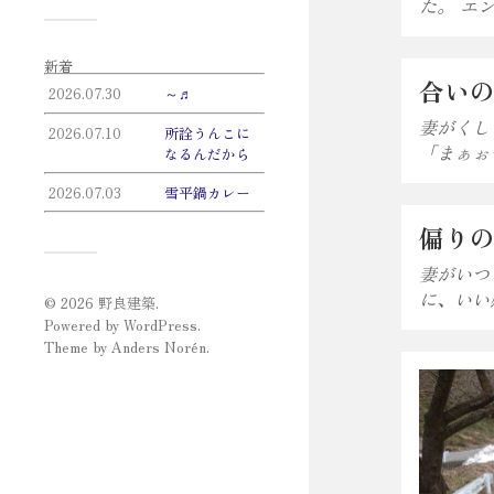
た。 エ
新着
合い
2026.07.30
～♬
妻がくし
2026.07.10
所詮うんこに
「まぁぉ
なるんだから
2026.07.03
雪平鍋カレー
偏り
妻がいつ
に、いい
© 2026
野良建築
.
Powered by
WordPress
.
Theme by
Anders Norén
.