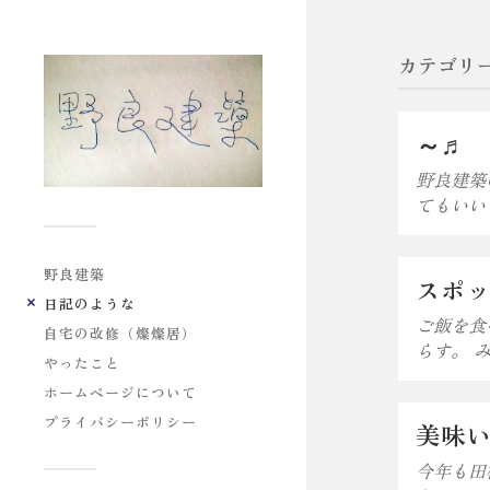
カテゴリー
～♬
野良建築
てもいい
野良建築
スポ
日記のような
ご飯を食
自宅の改修（燦燦居）
らす。 
やったこと
ホームページについて
プライバシーポリシー
美味
今年も田