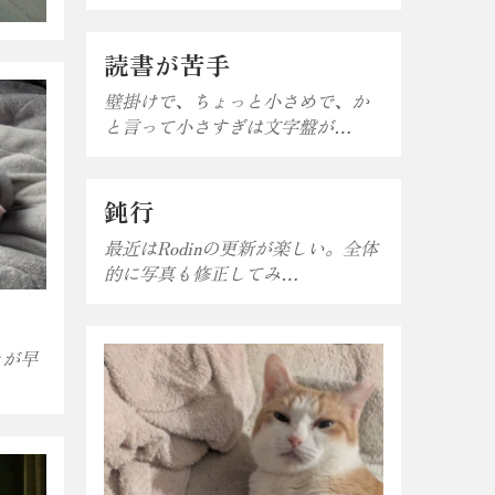
読書が苦手
壁掛けで、ちょっと小さめで、か
と言って小さすぎは文字盤が…
鈍行
最近はRodinの更新が楽しい。全体
的に写真も修正してみ…
きが早