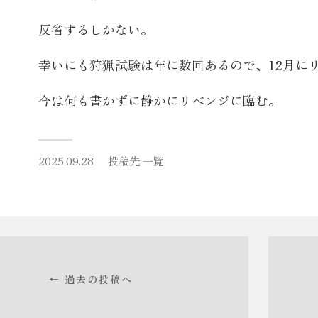
反省するしかない。
幸いにも狩猟試験は年に数回あるので、12月に
今は何も書かずに静かにリベンジに臨む。
2025.09.28
投稿先
一覧
← 過去の投稿へ