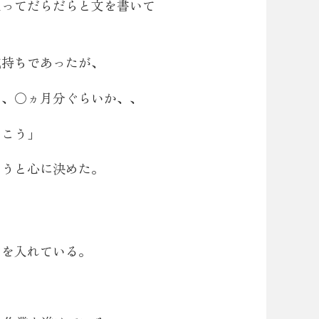
入ってだらだらと文を書いて
気持ちであったが、
、、〇ヵ月分ぐらいか、、
とこう」
ようと心に決めた。
力を入れている。