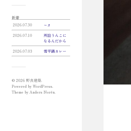
新着
2026.07.30
～♬
2026.07.10
所詮うんこに
なるんだから
2026.07.03
雪平鍋カレー
© 2026
野良建築
.
Powered by
WordPress
.
Theme by
Anders Norén
.